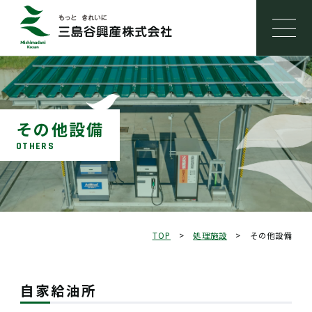
その他設備
OTHERS
TOP
>
処理施設
>
その他設備
自家給油所